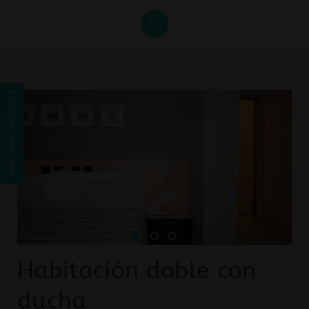
Habitación Doble Con Ducha del Hostal Albero by eme hoteles en S
NUESTROS HOTELES
Habitación doble con
ducha