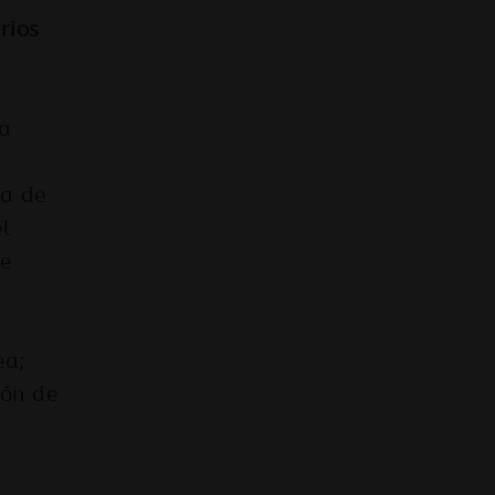
rios
la
ha de
el
de
ea;
ión de