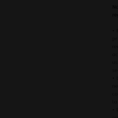
Na
re
• 
pr
re
ac
us
se
• 
ne
co
la
• 
em