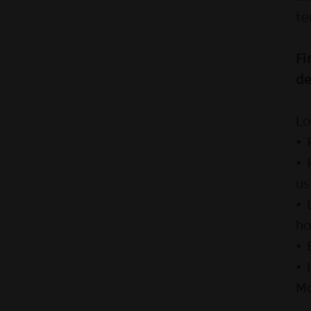
te
Fi
de
Lo
• 
• 
us
• 
ho
• 
• 
Ma