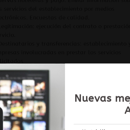
servas hoteleras y pago. Enviar información so
s servicios del establecimiento por medios
ectrónicos. Encuestas de calidad.
Legitimación: ejecución del contrato o prestació
rvicio.
Destinatarios y transferencias: establecimiento 
presas involucradas en prestar los servicios
licitados
alíticas Web
OFERTA E
Nuevas me
Finalidad: conocer la manera en que la web es
scada, accedida y utilizada por el público. Pu
plicar la recopilación de datos de carácter per
Reserva directamente c
mo por ejemplo la dirección IP, la localización 
precio garantiz