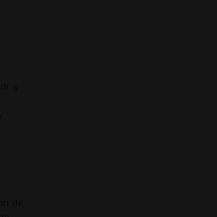
zar y
y
ión de