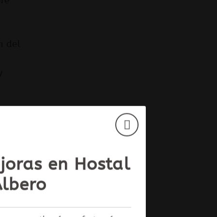
bre
n del
y
XCLUSIVA WEB
joras en Hostal
eden
Albero
sonal
on nosotros y disfruta del mejor
de la
ado y ventajas exclusivas!