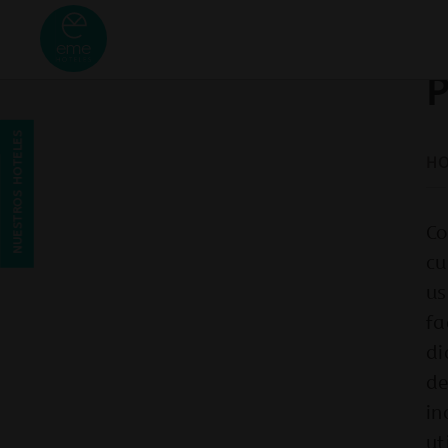
Política de privacidad Hostal Albero by Eme Hotels - Web Oficial
P
NUESTROS HOTELES
Co
cu
us
fa
di
de
in
ut