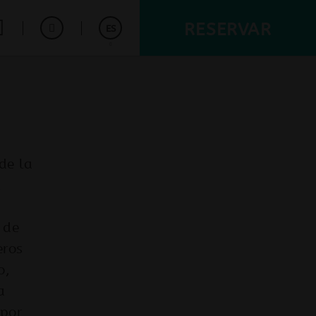
RESERVAR
ES
English
Français
de la
l
 de
eros
o,
a
 por