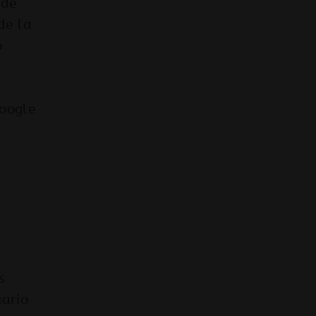
 de
de la
o
Google
s
uario