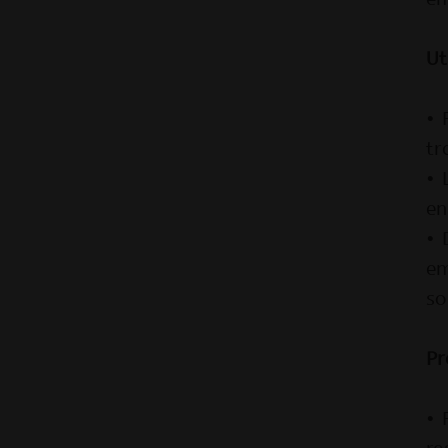
Ut
• 
tr
• 
en
• 
em
so
Pr
• 