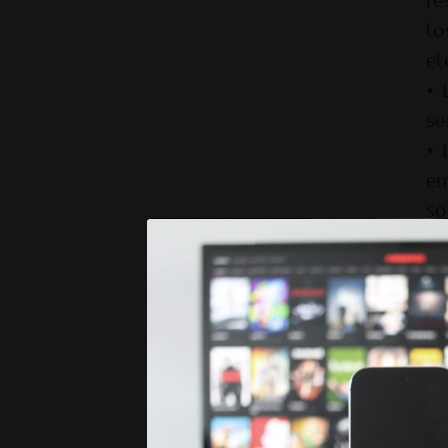
re
lo
el
• 
se
• 
em
so
An
• 
bu
im
co