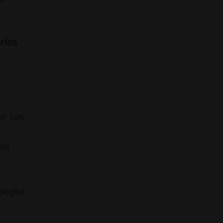
rios
or los
del
Google