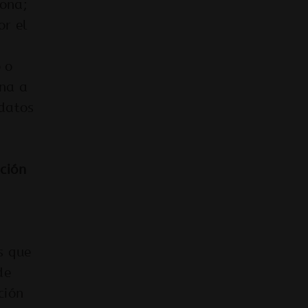
sona;
or el
 o
ona a
datos
ición
s que
de
ción