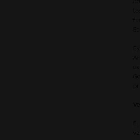
na
lo
fu
Ec
Es
An
us
Go
pr
Ve
El
ve