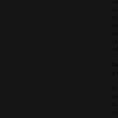
no
se
ti
re
in
ca
re
De
y 
El
de
lo
su