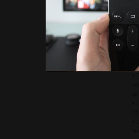
co
de
• 
la
• 
Fu
• 
te
wi
• 
la
• 
te