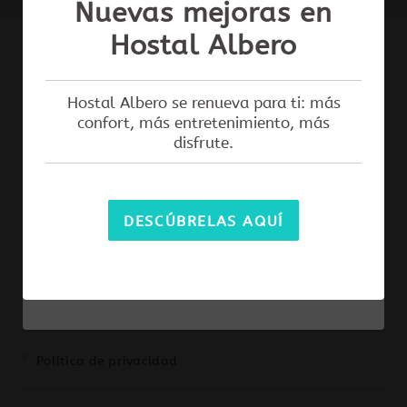
Nuevas mejoras en
WEB
Hostal Albero
HOSTAL ALBERO BY EME HOTELES
Reserva directamente con nosotros y
disfruta del mejor precio garantizado y
Hostal Albero se renueva para ti: más
ventajas exclusivas!
confort, más entretenimiento, más
En nuestra web oficial siempre encontrarás
disfrute.
las mejores tarifas y condiciones exclusivas
para tu estancia.
DESCÚBRELAS AQUÍ
RESERVA AQUÍ
H/SE/01069
Política de privacidad