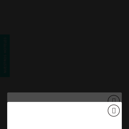
Plaza De España del Hostal Albero by eme hoteles en Sanlúcar la 
NUESTROS HOTELES
OFERTA EXCLUSIVA